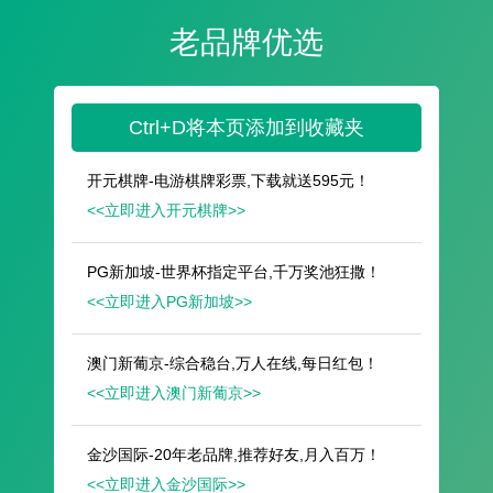
遥想公瑾当年，小乔初嫁了，雄姿英发。
羽扇纶巾，谈笑间，樯橹灰飞烟灭。
故国神游，多情应笑我，早生华发。
人生如梦，一尊还酹江月。